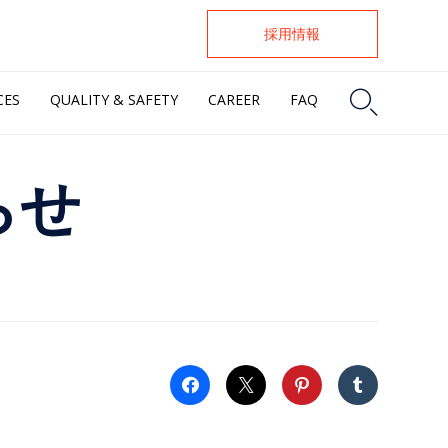
採用情報

CES
QUALITY & SAFETY
CAREER
FAQ
らせ